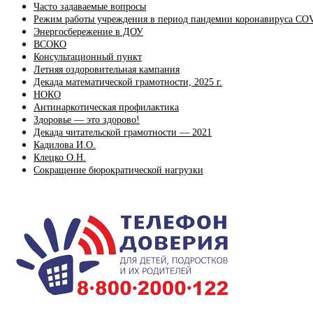
Часто задаваемые вопросы
Режим работы учреждения в период пандемии коронавируса CO
Энергосбережение в ДОУ
ВСОКО
Консультационный пункт
Летняя оздоровительная кампания
Декада математической грамотности, 2025 г.
НОКО
Антинаркотическая профилактика
Здоровье — это здорово!
Декада читательской грамотности — 2021
Кадилова И.О.
Клецко О.Н.
Сокращение бюрократической нагрузки