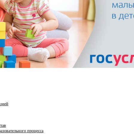
ацией
став
азовательного процесса