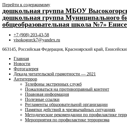
Перейти к содержимому
дошкольная группа МБОУ Высокогор
дошкольная группа Муниципального бю
общеобразовательная школа №7» Енисе
+7 (908) 203-43-58
visokogorck7@yandex.ru
663145, Российская Федерация, Красноярский край, Енисейский
Главная
Новости
Фотогалерея
Декада читательской грамотности — 2021
Антитеррор
Телефоны экстренных служб
Пожаловаться на противоправный контент
Правовая информация
Полезные ссылки
Регламенты образовательной организации
Памятки действий в чрезвычайных ситуациях
Методические рекомендации по профилактике терр
Мероприятия по профилактике терроризма