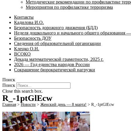
Методические рекомендации по профилактике терр
Мероприятия по профилактике терроризма
Контакты
Кадилова И.О.
Безопасность дорожного движения (БДД)
Неделя дошкольного и начального общего образования — 
Безопасность ДОУ
Сведения об образовательной организации
Клецко О.Н.
ВСОКО
Декада математической грамотности, 2025 г.
2026 — Год единства народов России
Сокращение бюрократической нагрузки
Поиск
Поиск
Close this search box.
R_-1ptGlEcw
Главная
>
Новости
>
Женский день — 8 марта!
>
R_-1ptGlEcw