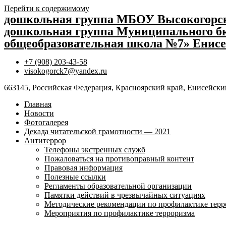
Перейти к содержимому
дошкольная группа МБОУ Высокогор
дошкольная группа Муниципального бю
общеобразовательная школа №7» Енисе
+7 (908) 203-43-58
visokogorck7@yandex.ru
663145, Российская Федерация, Красноярский край, Енисейский
Главная
Новости
Фотогалерея
Декада читательской грамотности — 2021
Антитеррор
Телефоны экстренных служб
Пожаловаться на противоправный контент
Правовая информация
Полезные ссылки
Регламенты образовательной организации
Памятки действий в чрезвычайных ситуациях
Методические рекомендации по профилактике терр
Мероприятия по профилактике терроризма