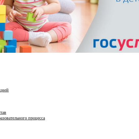
ацией
став
азовательного процесса