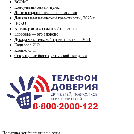
ВСОКО
Консультационный пункт
Летняя оздоровительная кампания
Декада математической грамотности, 2025 г.
НОКО
Антинаркотическая профилактика
Здоровье — это здорово!
Декада читательской грамотности — 2021
Кадилова И.О.
Клецко О.Н.
Сокращение бюрократической нагрузки
Политика конфиденциальности