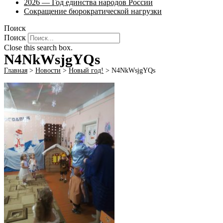
2026 — Год единства народов России
Сокращение бюрократической нагрузки
Поиск
Поиск
Close this search box.
N4NkWsjgYQs
Главная
>
Новости
>
Новый год!
>
N4NkWsjgYQs