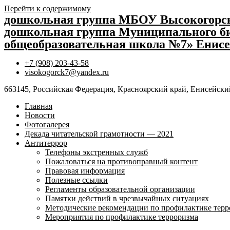
Перейти к содержимому
дошкольная группа МБОУ Высокогор
дошкольная группа Муниципального бю
общеобразовательная школа №7» Енисе
+7 (908) 203-43-58
visokogorck7@yandex.ru
663145, Российская Федерация, Красноярский край, Енисейский
Главная
Новости
Фотогалерея
Декада читательской грамотности — 2021
Антитеррор
Телефоны экстренных служб
Пожаловаться на противоправный контент
Правовая информация
Полезные ссылки
Регламенты образовательной организации
Памятки действий в чрезвычайных ситуациях
Методические рекомендации по профилактике терр
Мероприятия по профилактике терроризма