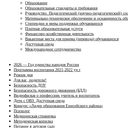
Образование
Образовательные стандарты и требования
Руководство. Педагогический (научно-педагогический) со
Материально-техническое обеспечение и оснащенность обр
Стипендии и меры поддержки обучающихся
Платные образовательные услуги
Финансово-хозяйственная деятельность
Вакантные места для приема (перевода) обучающихся
Доступная среда
Международное сотрудничество
2026 — Год единства народов России
Программа воспитания 2021-2022 уч.г
Режим дня
Для вас, родители!
Безопасность ДОУ
Безопасность дорожного движения (БДД)
Видеофильм о профессиях учитель и воспитатель
Дети с ОВЗ. Доступная среда
Конкурс «Лидер образования Енисейского района»
Психолог
Медицинская страничка
Методическая копилка
Питание в детском саду