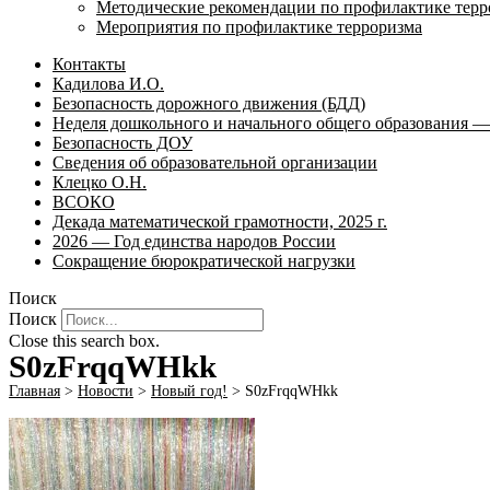
Методические рекомендации по профилактике терр
Мероприятия по профилактике терроризма
Контакты
Кадилова И.О.
Безопасность дорожного движения (БДД)
Неделя дошкольного и начального общего образования — 
Безопасность ДОУ
Сведения об образовательной организации
Клецко О.Н.
ВСОКО
Декада математической грамотности, 2025 г.
2026 — Год единства народов России
Сокращение бюрократической нагрузки
Поиск
Поиск
Close this search box.
S0zFrqqWHkk
Главная
>
Новости
>
Новый год!
>
S0zFrqqWHkk