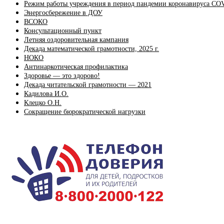
Режим работы учреждения в период пандемии коронавируса CO
Энергосбережение в ДОУ
ВСОКО
Консультационный пункт
Летняя оздоровительная кампания
Декада математической грамотности, 2025 г.
НОКО
Антинаркотическая профилактика
Здоровье — это здорово!
Декада читательской грамотности — 2021
Кадилова И.О.
Клецко О.Н.
Сокращение бюрократической нагрузки