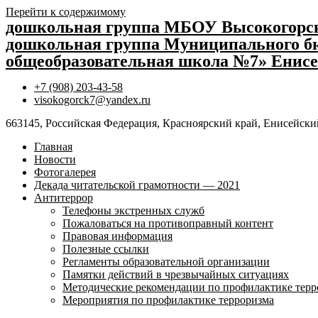
Перейти к содержимому
дошкольная группа МБОУ Высокогор
дошкольная группа Муниципального бю
общеобразовательная школа №7» Енисе
+7 (908) 203-43-58
visokogorck7@yandex.ru
663145, Российская Федерация, Красноярский край, Енисейский
Главная
Новости
Фотогалерея
Декада читательской грамотности — 2021
Антитеррор
Телефоны экстренных служб
Пожаловаться на противоправный контент
Правовая информация
Полезные ссылки
Регламенты образовательной организации
Памятки действий в чрезвычайных ситуациях
Методические рекомендации по профилактике терр
Мероприятия по профилактике терроризма