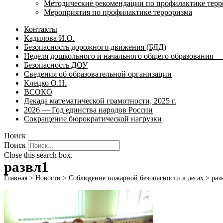
Методические рекомендации по профилактике терр
Мероприятия по профилактике терроризма
Контакты
Кадилова И.О.
Безопасность дорожного движения (БДД)
Неделя дошкольного и начального общего образования — 
Безопасность ДОУ
Сведения об образовательной организации
Клецко О.Н.
ВСОКО
Декада математической грамотности, 2025 г.
2026 — Год единства народов России
Сокращение бюрократической нагрузки
Поиск
Поиск
Close this search box.
развл1
Главная
>
Новости
>
Соблюдение пожарной безопасности в лесах
>
раз