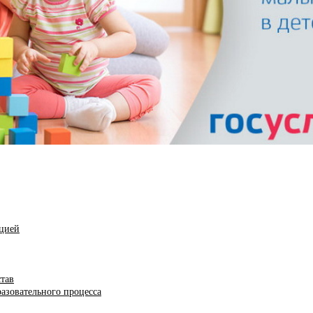
ацией
став
азовательного процесса