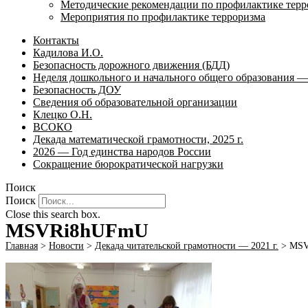
Методические рекомендации по профилактике терр
Мероприятия по профилактике терроризма
Контакты
Кадилова И.О.
Безопасность дорожного движения (БДД)
Неделя дошкольного и начального общего образования — 
Безопасность ДОУ
Сведения об образовательной организации
Клецко О.Н.
ВСОКО
Декада математической грамотности, 2025 г.
2026 — Год единства народов России
Сокращение бюрократической нагрузки
Поиск
Поиск
Close this search box.
MSVRi8hUFmU
Главная
>
Новости
>
Декада читательской грамотности — 2021 г.
>
MSV