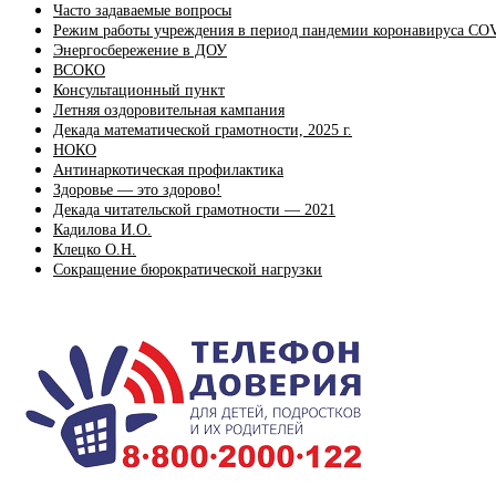
Часто задаваемые вопросы
Режим работы учреждения в период пандемии коронавируса CO
Энергосбережение в ДОУ
ВСОКО
Консультационный пункт
Летняя оздоровительная кампания
Декада математической грамотности, 2025 г.
НОКО
Антинаркотическая профилактика
Здоровье — это здорово!
Декада читательской грамотности — 2021
Кадилова И.О.
Клецко О.Н.
Сокращение бюрократической нагрузки