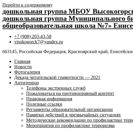
Перейти к содержимому
дошкольная группа МБОУ Высокогор
дошкольная группа Муниципального бю
общеобразовательная школа №7» Енисе
+7 (908) 203-43-58
visokogorck7@yandex.ru
663145, Российская Федерация, Красноярский край, Енисейский
Главная
Новости
Фотогалерея
Декада читательской грамотности — 2021
Антитеррор
Телефоны экстренных служб
Пожаловаться на противоправный контент
Правовая информация
Полезные ссылки
Регламенты образовательной организации
Памятки действий в чрезвычайных ситуациях
Методические рекомендации по профилактике терр
Мероприятия по профилактике терроризма