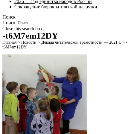
2026 — Год единства народов России
Сокращение бюрократической нагрузки
Поиск
Поиск
Close this search box.
-t6M7em12DY
Главная
>
Новости
>
Декада читательской грамотности — 2021 г.
>
-
t6M7em12DY