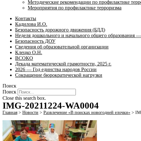
Методические рекомендации по профилактике терр
Мероприятия по профилактике терроризма
Контакты
Кадилова И.О.
Безопасность дорожного движения (БДД)
Неделя дошкольного и начального общего образования — 
Безопасность ДОУ
Сведения об образовательной организации
Клецко О.Н.
ВСОКО
Декада математической грамотности, 2025 г.
2026 — Год единства народов России
Сокращение бюрократической нагрузки
Поиск
Поиск
Close this search box.
IMG-20211224-WA0004
Главная
>
Новости
>
Развлечение «В поисках новогодней елочки»
>
IM