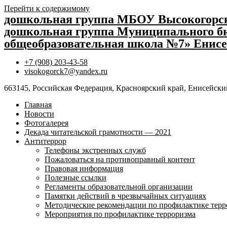
Перейти к содержимому
дошкольная группа МБОУ Высокогор
дошкольная группа Муниципального бю
общеобразовательная школа №7» Енисе
+7 (908) 203-43-58
visokogorck7@yandex.ru
663145, Российская Федерация, Красноярский край, Енисейский
Главная
Новости
Фотогалерея
Декада читательской грамотности — 2021
Антитеррор
Телефоны экстренных служб
Пожаловаться на противоправный контент
Правовая информация
Полезные ссылки
Регламенты образовательной организации
Памятки действий в чрезвычайных ситуациях
Методические рекомендации по профилактике терр
Мероприятия по профилактике терроризма