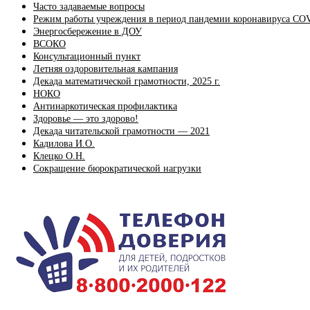
Часто задаваемые вопросы
Режим работы учреждения в период пандемии коронавируса CO
Энергосбережение в ДОУ
ВСОКО
Консультационный пункт
Летняя оздоровительная кампания
Декада математической грамотности, 2025 г.
НОКО
Антинаркотическая профилактика
Здоровье — это здорово!
Декада читательской грамотности — 2021
Кадилова И.О.
Клецко О.Н.
Сокращение бюрократической нагрузки