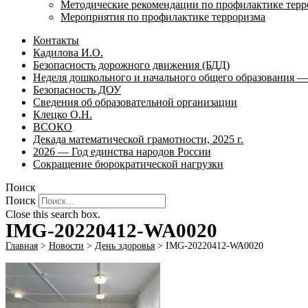
Методические рекомендации по профилактике терр
Мероприятия по профилактике терроризма
Контакты
Кадилова И.О.
Безопасность дорожного движения (БДД)
Неделя дошкольного и начального общего образования — 
Безопасность ДОУ
Сведения об образовательной организации
Клецко О.Н.
ВСОКО
Декада математической грамотности, 2025 г.
2026 — Год единства народов России
Сокращение бюрократической нагрузки
Поиск
Поиск
Close this search box.
IMG-20220412-WA0020
Главная
>
Новости
>
День здоровья
>
IMG-20220412-WA0020