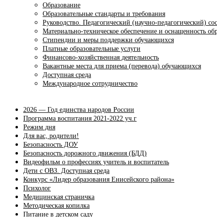
Образование
Образовательные стандарты и требования
Руководство. Педагогический (научно-педагогический) со
Материально-техническое обеспечение и оснащенность обр
Стипендии и меры поддержки обучающихся
Платные образовательные услуги
Финансово-хозяйственная деятельность
Вакантные места для приема (перевода) обучающихся
Доступная среда
Международное сотрудничество
2026 — Год единства народов России
Программа воспитания 2021-2022 уч.г
Режим дня
Для вас, родители!
Безопасность ДОУ
Безопасность дорожного движения (БДД)
Видеофильм о профессиях учитель и воспитатель
Дети с ОВЗ. Доступная среда
Конкурс «Лидер образования Енисейского района»
Психолог
Медицинская страничка
Методическая копилка
Питание в детском саду