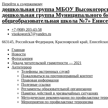
Перейти к содержимому
дошкольная группа МБОУ Высокогор
дошкольная группа Муниципального бю
общеобразовательная школа №7» Енисе
+7 (908) 203-43-58
visokogorck7@yandex.ru
663145, Российская Федерация, Красноярский край, Енисейский
Главная
Новости
Фотогалерея
Декада читательской грамотности — 2021
Антитеррор
Телефоны экстренных служб
Пожаловаться на противоправный контент
Правовая информация
Полезные ссылки
Регламенты образовательной организации
Памятки действий в чрезвычайных ситуациях
Методические рекомендации по профилактике терр
Мероприятия по профилактике терроризма