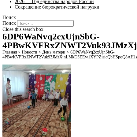
2026 — Год единства народов России
Сокращение бюрократической нагрузки
Поиск
Поиск
Close this search box.
6DP6WaNvq2cxUjnSbG-
4PBwKVFRxZNWT2Vuk93JMzXj
Главная
>
Новости
>
День матери
>
6DP6WaNvq2cxUjnSbG-
4PBwKVFRxZNWT2Vuk93JMzXjnLMkD3EEw1XYPZiricQbHSpqQ8AH1