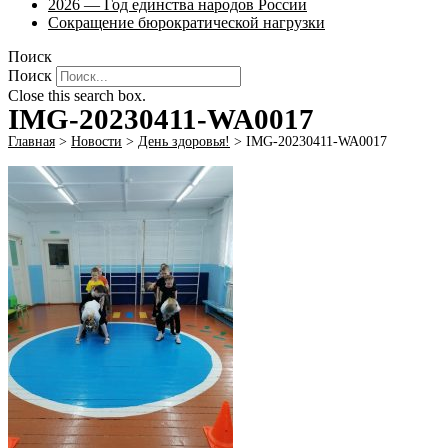
2026 — Год единства народов России
Сокращение бюрократической нагрузки
Поиск
Поиск
Close this search box.
IMG-20230411-WA0017
Главная
>
Новости
>
День здоровья!
>
IMG-20230411-WA0017