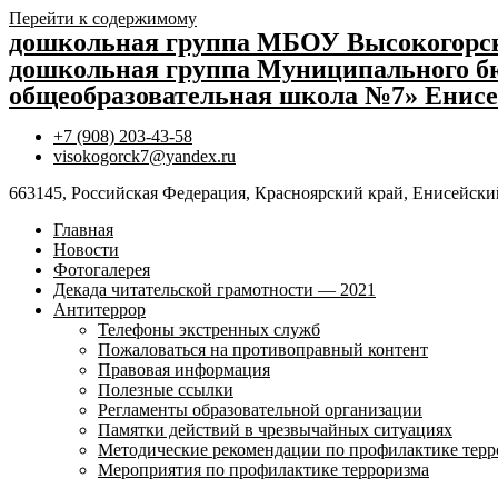
Перейти к содержимому
дошкольная группа МБОУ Высокогор
дошкольная группа Муниципального бю
общеобразовательная школа №7» Енисе
+7 (908) 203-43-58
visokogorck7@yandex.ru
663145, Российская Федерация, Красноярский край, Енисейский
Главная
Новости
Фотогалерея
Декада читательской грамотности — 2021
Антитеррор
Телефоны экстренных служб
Пожаловаться на противоправный контент
Правовая информация
Полезные ссылки
Регламенты образовательной организации
Памятки действий в чрезвычайных ситуациях
Методические рекомендации по профилактике терр
Мероприятия по профилактике терроризма