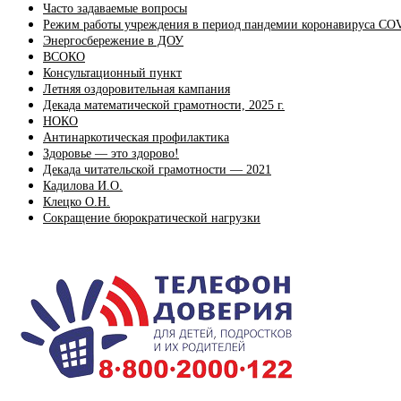
Часто задаваемые вопросы
Режим работы учреждения в период пандемии коронавируса CO
Энергосбережение в ДОУ
ВСОКО
Консультационный пункт
Летняя оздоровительная кампания
Декада математической грамотности, 2025 г.
НОКО
Антинаркотическая профилактика
Здоровье — это здорово!
Декада читательской грамотности — 2021
Кадилова И.О.
Клецко О.Н.
Сокращение бюрократической нагрузки