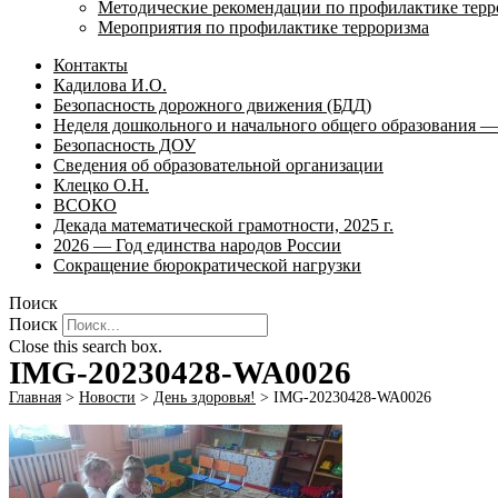
Методические рекомендации по профилактике терр
Мероприятия по профилактике терроризма
Контакты
Кадилова И.О.
Безопасность дорожного движения (БДД)
Неделя дошкольного и начального общего образования — 
Безопасность ДОУ
Сведения об образовательной организации
Клецко О.Н.
ВСОКО
Декада математической грамотности, 2025 г.
2026 — Год единства народов России
Сокращение бюрократической нагрузки
Поиск
Поиск
Close this search box.
IMG-20230428-WA0026
Главная
>
Новости
>
День здоровья!
>
IMG-20230428-WA0026