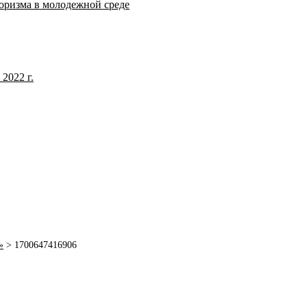
оризма в молодежной среде
2022 г.
»
>
1700647416906