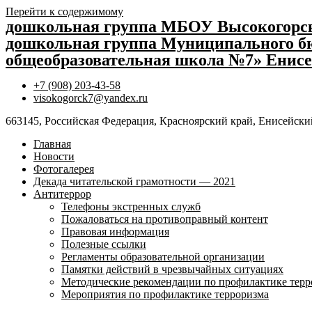
Перейти к содержимому
дошкольная группа МБОУ Высокогор
дошкольная группа Муниципального бю
общеобразовательная школа №7» Енисе
+7 (908) 203-43-58
visokogorck7@yandex.ru
663145, Российская Федерация, Красноярский край, Енисейский
Главная
Новости
Фотогалерея
Декада читательской грамотности — 2021
Антитеррор
Телефоны экстренных служб
Пожаловаться на противоправный контент
Правовая информация
Полезные ссылки
Регламенты образовательной организации
Памятки действий в чрезвычайных ситуациях
Методические рекомендации по профилактике терр
Мероприятия по профилактике терроризма