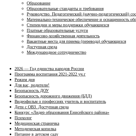
Образование
Образовательные стандарты и требования
Руководство. Педагогический (научно-педагогический) со
Материально-техническое обеспечение и оснащенность обр
Стипендии и меры поддержки обучающихся
Платные образовательные услуги
Финансово-хозяйственная деятельность
Вакантные места для приема (перевода) обучающихся
Доступная среда
Международное сотрудничество
2026 — Год единства народов России
Программа воспитания 2021-2022 уч.г
Режим дня
Для вас, родители!
Безопасность ДОУ
Безопасность дорожного движения (БДД)
Видеофильм о профессиях учитель и воспитатель
Дети с ОВЗ. Доступная среда
Конкурс «Лидер образования Енисейского района»
Психолог
Медицинская страничка
Методическая копилка
Питание в детском саду