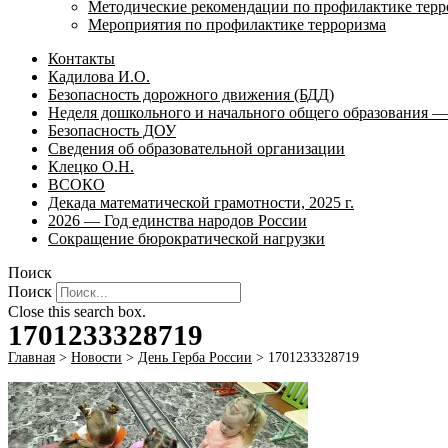
Методические рекомендации по профилактике терр
Мероприятия по профилактике терроризма
Контакты
Кадилова И.О.
Безопасность дорожного движения (БДД)
Неделя дошкольного и начального общего образования — 
Безопасность ДОУ
Сведения об образовательной организации
Клецко О.Н.
ВСОКО
Декада математической грамотности, 2025 г.
2026 — Год единства народов России
Сокращение бюрократической нагрузки
Поиск
Поиск
Close this search box.
1701233328719
Главная
>
Новости
>
День Герба России
>
1701233328719