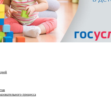
ацией
став
азовательного процесса