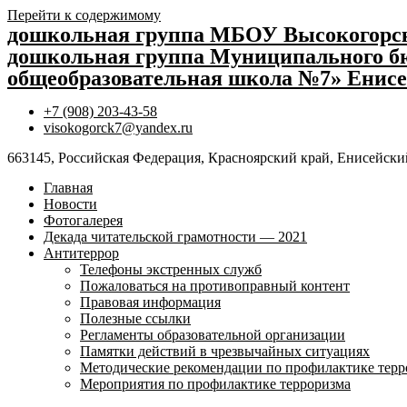
Перейти к содержимому
дошкольная группа МБОУ Высокогор
дошкольная группа Муниципального бю
общеобразовательная школа №7» Енисе
+7 (908) 203-43-58
visokogorck7@yandex.ru
663145, Российская Федерация, Красноярский край, Енисейский
Главная
Новости
Фотогалерея
Декада читательской грамотности — 2021
Антитеррор
Телефоны экстренных служб
Пожаловаться на противоправный контент
Правовая информация
Полезные ссылки
Регламенты образовательной организации
Памятки действий в чрезвычайных ситуациях
Методические рекомендации по профилактике терр
Мероприятия по профилактике терроризма