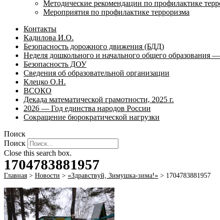
Методические рекомендации по профилактике терр
Мероприятия по профилактике терроризма
Контакты
Кадилова И.О.
Безопасность дорожного движения (БДД)
Неделя дошкольного и начального общего образования — 
Безопасность ДОУ
Сведения об образовательной организации
Клецко О.Н.
ВСОКО
Декада математической грамотности, 2025 г.
2026 — Год единства народов России
Сокращение бюрократической нагрузки
Поиск
Поиск
Close this search box.
1704783881957
Главная
>
Новости
>
«Здравствуй, Зимушка-зима!»
>
1704783881957