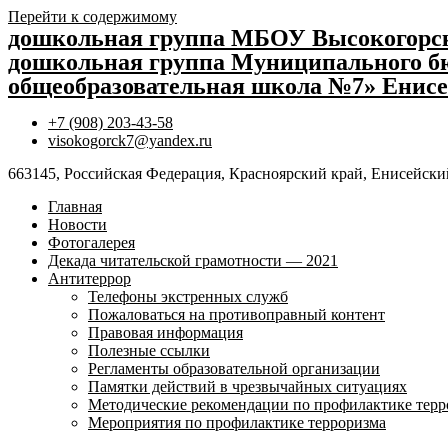
Перейти к содержимому
дошкольная группа МБОУ Высокогор
дошкольная группа Муниципального бю
общеобразовательная школа №7» Енисе
+7 (908) 203-43-58
visokogorck7@yandex.ru
663145, Российская Федерация, Красноярский край, Енисейский
Главная
Новости
Фотогалерея
Декада читательской грамотности — 2021
Антитеррор
Телефоны экстренных служб
Пожаловаться на противоправный контент
Правовая информация
Полезные ссылки
Регламенты образовательной организации
Памятки действий в чрезвычайных ситуациях
Методические рекомендации по профилактике терр
Мероприятия по профилактике терроризма