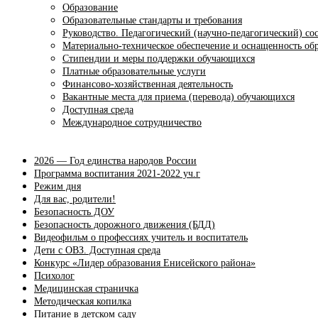
Образование
Образовательные стандарты и требования
Руководство. Педагогический (научно-педагогический) со
Материально-техническое обеспечение и оснащенность обр
Стипендии и меры поддержки обучающихся
Платные образовательные услуги
Финансово-хозяйственная деятельность
Вакантные места для приема (перевода) обучающихся
Доступная среда
Международное сотрудничество
2026 — Год единства народов России
Программа воспитания 2021-2022 уч.г
Режим дня
Для вас, родители!
Безопасность ДОУ
Безопасность дорожного движения (БДД)
Видеофильм о профессиях учитель и воспитатель
Дети с ОВЗ. Доступная среда
Конкурс «Лидер образования Енисейского района»
Психолог
Медицинская страничка
Методическая копилка
Питание в детском саду