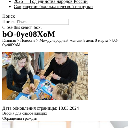
2026 — Год единства народов России
Сокращение бюрократической нагрузки
Поиск
Поиск
Close this search box.
bO-0ye08XoM
Главная
>
Новости
>
Международный женский день 8 марта
>
bO-
0ye08XoM
Дата обновления страницы: 18.03.2024
Версия для слабовидящих
Обращения граждан