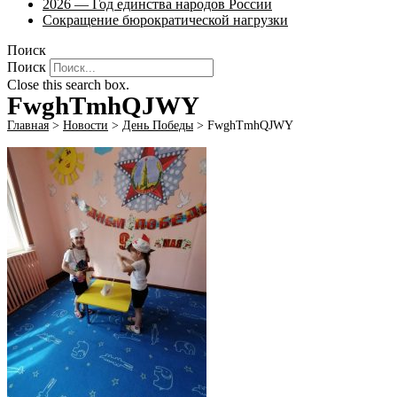
2026 — Год единства народов России
Сокращение бюрократической нагрузки
Поиск
Поиск
Close this search box.
FwghTmhQJWY
Главная
>
Новости
>
День Победы
>
FwghTmhQJWY