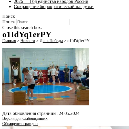
2026 — Год единства народов России
Сокращение бюрократической нагрузки
Поиск
Поиск
Close this search box.
o1IdYq1erPY
Главная
>
Новости
>
День Победы
>
o1IdYq1erPY
Дата обновления страницы: 24.05.2024
Версия для слабовидящих
Обращения граждан