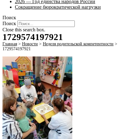
2026 — Год единства народов России
Сокращение бюрократической нагрузки
Поиск
Поиск
Close this search box.
1729574197921
Главная
>
Новости
>
Неделя родительской компетентности
>
1729574197921