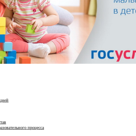
ацией
став
азовательного процесса