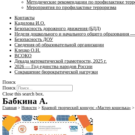
Методические рекомендации по профилактике терр
Мероприятия по профилактике терроризма
Контакты
Кадилова И.О.
Безопасность дорожного движения (БДД)
Неделя дошкольного и начального общего образования — 
Безопасность ДОУ
Сведения об образовательной организации
Клецко О.Н.
ВСОКО
Декада математической грамотности, 2025 г.
2026 — Год единства народов России
Сокращение бюрократической нагрузки
Поиск
Поиск
Close this search box.
Бабкина А.
Главная
>
Новости
>
Краевой творческий конкурс «Мастер кошелька»