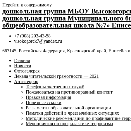
Перейти к содержимому
дошкольная группа МБОУ Высокогор
дошкольная группа Муниципального бю
общеобразовательная школа №7» Енисе
+7 (908) 203-43-58
visokogorck7@yandex.ru
663145, Российская Федерация, Красноярский край, Енисейский
Главная
Новости
Фотогалерея
Декада читательской грамотности — 2021
Антитеррор
Телефоны экстренных служб
Пожаловаться на противоправный контент
Правовая информация
Полезные ссылки
Регламенты образовательной организации
Памятки действий в чрезвычайных ситуациях
Методические рекомендации по профилактике терр
Мероприятия по профилактике терроризма