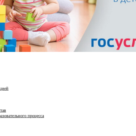
ацией
став
азовательного процесса