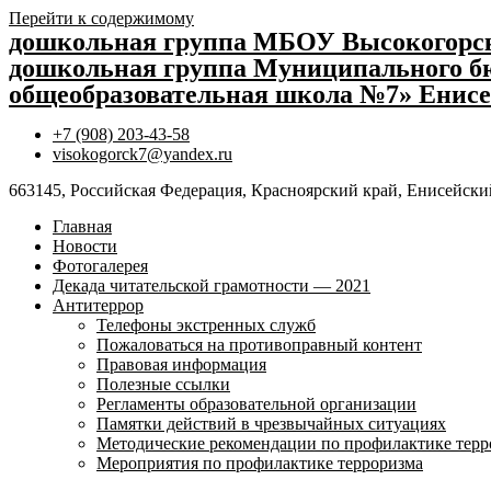
Перейти к содержимому
дошкольная группа МБОУ Высокогор
дошкольная группа Муниципального бю
общеобразовательная школа №7» Енисе
+7 (908) 203-43-58
visokogorck7@yandex.ru
663145, Российская Федерация, Красноярский край, Енисейский
Главная
Новости
Фотогалерея
Декада читательской грамотности — 2021
Антитеррор
Телефоны экстренных служб
Пожаловаться на противоправный контент
Правовая информация
Полезные ссылки
Регламенты образовательной организации
Памятки действий в чрезвычайных ситуациях
Методические рекомендации по профилактике терр
Мероприятия по профилактике терроризма