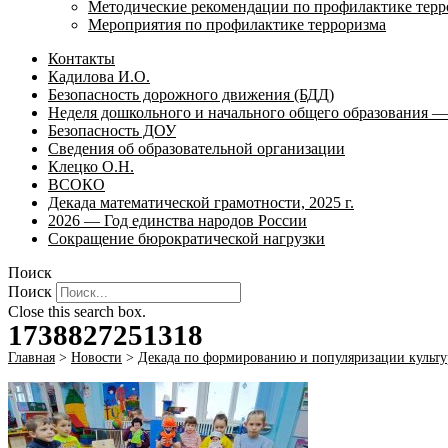
Методические рекомендации по профилактике терр
Мероприятия по профилактике терроризма
Контакты
Кадилова И.О.
Безопасность дорожного движения (БДД)
Неделя дошкольного и начального общего образования — 
Безопасность ДОУ
Сведения об образовательной организации
Клецко О.Н.
ВСОКО
Декада математической грамотности, 2025 г.
2026 — Год единства народов России
Сокращение бюрократической нагрузки
Поиск
Поиск
Close this search box.
1738827251318
Главная
>
Новости
>
Декада по формированию и популяризации культу