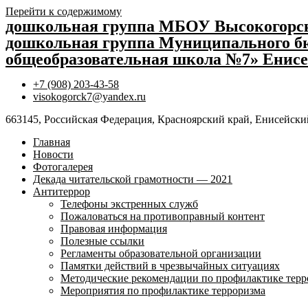
Перейти к содержимому
дошкольная группа МБОУ Высокогор
дошкольная группа Муниципального бю
общеобразовательная школа №7» Енисе
+7 (908) 203-43-58
visokogorck7@yandex.ru
663145, Российская Федерация, Красноярский край, Енисейский
Главная
Новости
Фотогалерея
Декада читательской грамотности — 2021
Антитеррор
Телефоны экстренных служб
Пожаловаться на противоправный контент
Правовая информация
Полезные ссылки
Регламенты образовательной организации
Памятки действий в чрезвычайных ситуациях
Методические рекомендации по профилактике терр
Мероприятия по профилактике терроризма