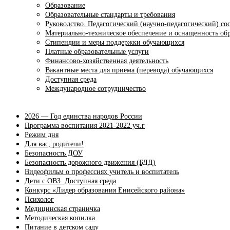
Образование
Образовательные стандарты и требования
Руководство. Педагогический (научно-педагогический) со
Материально-техническое обеспечение и оснащенность обр
Стипендии и меры поддержки обучающихся
Платные образовательные услуги
Финансово-хозяйственная деятельность
Вакантные места для приема (перевода) обучающихся
Доступная среда
Международное сотрудничество
2026 — Год единства народов России
Программа воспитания 2021-2022 уч.г
Режим дня
Для вас, родители!
Безопасность ДОУ
Безопасность дорожного движения (БДД)
Видеофильм о профессиях учитель и воспитатель
Дети с ОВЗ. Доступная среда
Конкурс «Лидер образования Енисейского района»
Психолог
Медицинская страничка
Методическая копилка
Питание в детском саду