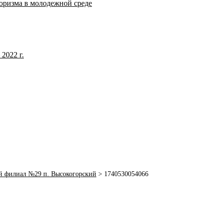
оризма в молодежной среде
2022 г.
й филиал №29 п. Высокогорский
>
1740530054066