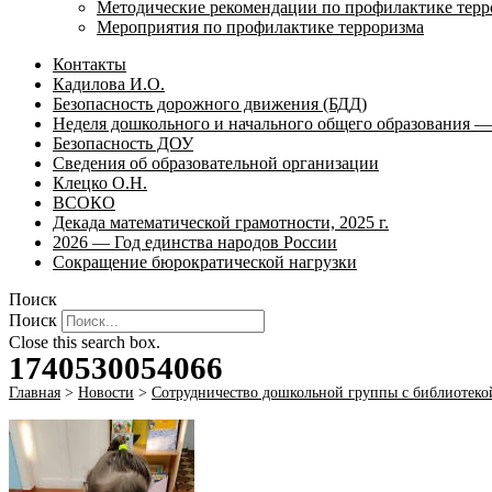
Методические рекомендации по профилактике терр
Мероприятия по профилактике терроризма
Контакты
Кадилова И.О.
Безопасность дорожного движения (БДД)
Неделя дошкольного и начального общего образования — 
Безопасность ДОУ
Сведения об образовательной организации
Клецко О.Н.
ВСОКО
Декада математической грамотности, 2025 г.
2026 — Год единства народов России
Сокращение бюрократической нагрузки
Поиск
Поиск
Close this search box.
1740530054066
Главная
>
Новости
>
Сотрудничество дошкольной группы с библиотеко