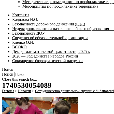
Методические рекомендации по профилактике терр
Мероприятия по профилактике терроризма
Контакты
Кадилова И.О.
Безопасность дорожного движения (БДД)
Неделя дошкольного и начального общего образования — 
Безопасность ДОУ
Сведения об образовательной организации
Клецко О.Н.
ВСОКО
Декада математической грамотности, 2025 г.
2026 — Год единства народов России
Сокращение бюрократической нагрузки
Поиск
Поиск
Close this search box.
1740530054089
Главная
>
Новости
>
Сотрудничество дошкольной группы с библиотеко