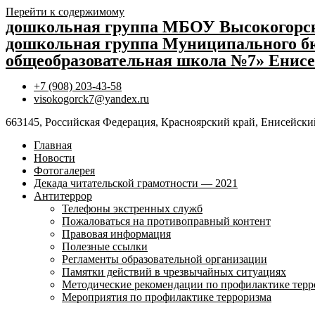
Перейти к содержимому
дошкольная группа МБОУ Высокогор
дошкольная группа Муниципального бю
общеобразовательная школа №7» Енисе
+7 (908) 203-43-58
visokogorck7@yandex.ru
663145, Российская Федерация, Красноярский край, Енисейский
Главная
Новости
Фотогалерея
Декада читательской грамотности — 2021
Антитеррор
Телефоны экстренных служб
Пожаловаться на противоправный контент
Правовая информация
Полезные ссылки
Регламенты образовательной организации
Памятки действий в чрезвычайных ситуациях
Методические рекомендации по профилактике терр
Мероприятия по профилактике терроризма