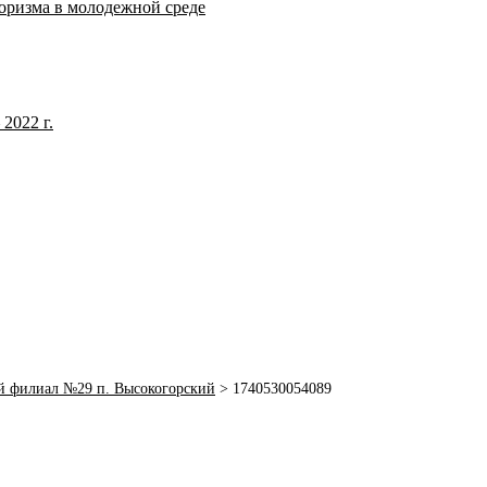
оризма в молодежной среде
2022 г.
й филиал №29 п. Высокогорский
>
1740530054089