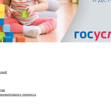
ацией
став
азовательного процесса