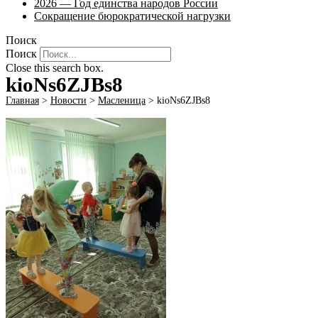
2026 — Год единства народов России
Сокращение бюрократической нагрузки
Поиск
Поиск
Close this search box.
kioNs6ZJBs8
Главная
>
Новости
>
Масленица
>
kioNs6ZJBs8