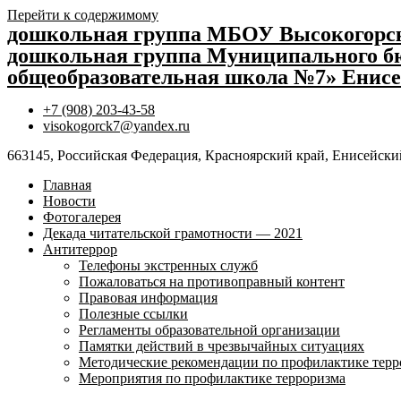
Перейти к содержимому
дошкольная группа МБОУ Высокогор
дошкольная группа Муниципального бю
общеобразовательная школа №7» Енисе
+7 (908) 203-43-58
visokogorck7@yandex.ru
663145, Российская Федерация, Красноярский край, Енисейский
Главная
Новости
Фотогалерея
Декада читательской грамотности — 2021
Антитеррор
Телефоны экстренных служб
Пожаловаться на противоправный контент
Правовая информация
Полезные ссылки
Регламенты образовательной организации
Памятки действий в чрезвычайных ситуациях
Методические рекомендации по профилактике терр
Мероприятия по профилактике терроризма