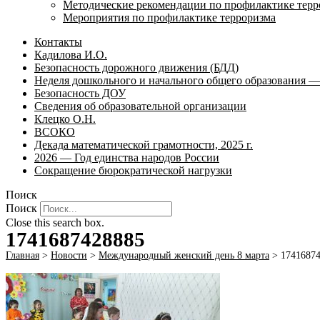
Методические рекомендации по профилактике терр
Мероприятия по профилактике терроризма
Контакты
Кадилова И.О.
Безопасность дорожного движения (БДД)
Неделя дошкольного и начального общего образования — 
Безопасность ДОУ
Сведения об образовательной организации
Клецко О.Н.
ВСОКО
Декада математической грамотности, 2025 г.
2026 — Год единства народов России
Сокращение бюрократической нагрузки
Поиск
Поиск
Close this search box.
1741687428885
Главная
>
Новости
>
Международный женский день 8 марта
>
1741687