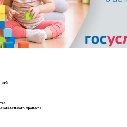
ацией
став
азовательного процесса