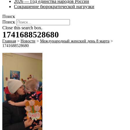
2026 — Год единства народов России
Сокращение бюрократической нагрузки
Поиск
Поиск
Close this search box.
1741688528680
Главная
>
Новости
>
Международный женский день 8 марта
>
1741688528680