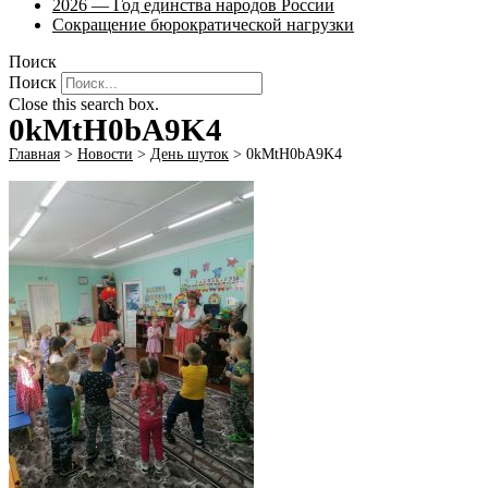
2026 — Год единства народов России
Сокращение бюрократической нагрузки
Поиск
Поиск
Close this search box.
0kMtH0bA9K4
Главная
>
Новости
>
День шуток
>
0kMtH0bA9K4