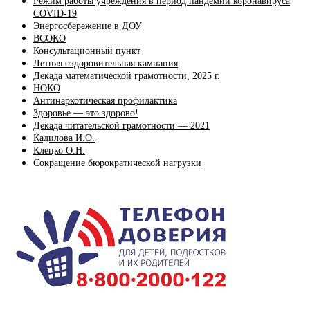
Режим работы учреждения в период пандемии коронавируса
COVID-19
Энергосбережение в ДОУ
ВСОКО
Консультационный пункт
Летняя оздоровительная кампания
Декада математической грамотности, 2025 г.
НОКО
Антинаркотическая профилактика
Здоровье — это здорово!
Декада читательской грамотности — 2021
Кадилова И.О.
Клецко О.Н.
Сокращение бюрократической нагрузки