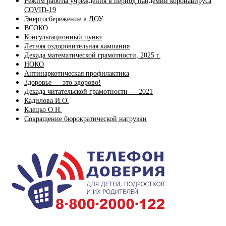
Режим работы учреждения в период пандемии коронавируса
COVID-19
Энергосбережение в ДОУ
ВСОКО
Консультационный пункт
Летняя оздоровительная кампания
Декада математической грамотности, 2025 г.
НОКО
Антинаркотическая профилактика
Здоровье — это здорово!
Декада читательской грамотности — 2021
Кадилова И.О.
Клецко О.Н.
Сокращение бюрократической нагрузки