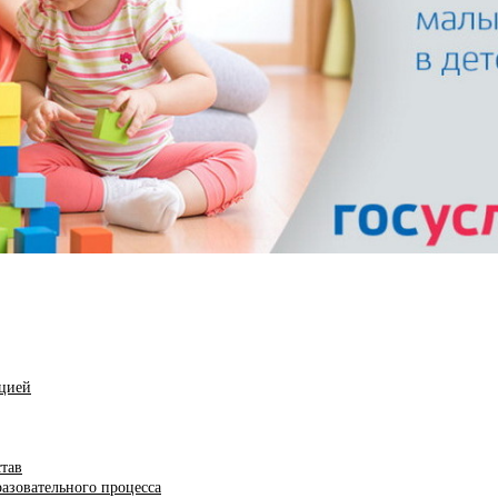
ацией
став
азовательного процесса