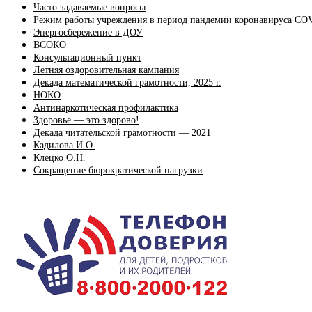
Часто задаваемые вопросы
Режим работы учреждения в период пандемии коронавируса CO
Энергосбережение в ДОУ
ВСОКО
Консультационный пункт
Летняя оздоровительная кампания
Декада математической грамотности, 2025 г.
НОКО
Антинаркотическая профилактика
Здоровье — это здорово!
Декада читательской грамотности — 2021
Кадилова И.О.
Клецко О.Н.
Сокращение бюрократической нагрузки