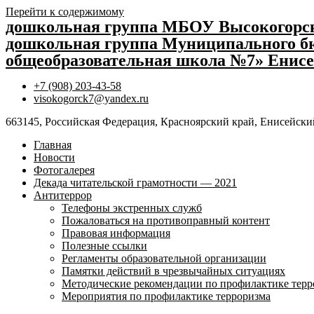
Перейти к содержимому
дошкольная группа МБОУ Высокогор
дошкольная группа Муниципального бю
общеобразовательная школа №7» Енисе
+7 (908) 203-43-58
visokogorck7@yandex.ru
663145, Российская Федерация, Красноярский край, Енисейский
Главная
Новости
Фотогалерея
Декада читательской грамотности — 2021
Антитеррор
Телефоны экстренных служб
Пожаловаться на противоправный контент
Правовая информация
Полезные ссылки
Регламенты образовательной организации
Памятки действий в чрезвычайных ситуациях
Методические рекомендации по профилактике терр
Мероприятия по профилактике терроризма