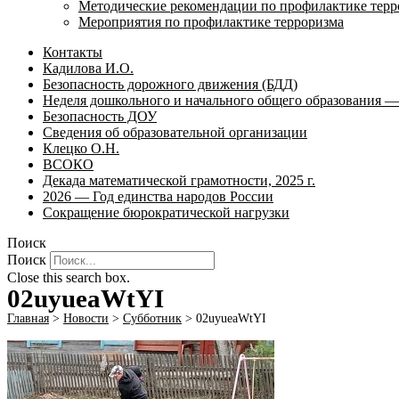
Методические рекомендации по профилактике терр
Мероприятия по профилактике терроризма
Контакты
Кадилова И.О.
Безопасность дорожного движения (БДД)
Неделя дошкольного и начального общего образования — 
Безопасность ДОУ
Сведения об образовательной организации
Клецко О.Н.
ВСОКО
Декада математической грамотности, 2025 г.
2026 — Год единства народов России
Сокращение бюрократической нагрузки
Поиск
Поиск
Close this search box.
02uyueaWtYI
Главная
>
Новости
>
Субботник
>
02uyueaWtYI