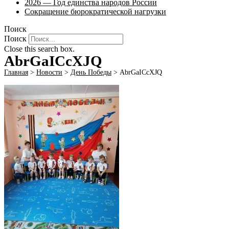
2026 — Год единства народов России
Сокращение бюрократической нагрузки
Поиск
Поиск
Close this search box.
AbrGaICcXJQ
Главная
>
Новости
>
День Победы
>
AbrGaICcXJQ