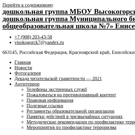
Перейти к содержимому
дошкольная группа МБОУ Высокогор
дошкольная группа Муниципального бю
общеобразовательная школа №7» Енисе
+7 (908) 203-43-58
visokogorck7@yandex.ru
663145, Российская Федерация, Красноярский край, Енисейский
Главная
Новости
Фотогалерея
Декада читательской грамотности — 2021
Антитеррор
Телефоны экстренных служб
Пожаловаться на противоправный контент
Правовая информация
Полезные ссылки
Регламенты образовательной организации
Памятки действий в чрезвычайных ситуациях
Методические рекомендации по профилактике терр
Мероприятия по профилактике терроризма