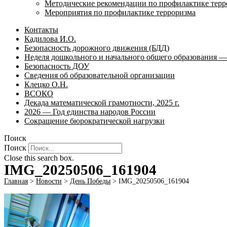
Методические рекомендации по профилактике терр
Мероприятия по профилактике терроризма
Контакты
Кадилова И.О.
Безопасность дорожного движения (БДД)
Неделя дошкольного и начального общего образования — 
Безопасность ДОУ
Сведения об образовательной организации
Клецко О.Н.
ВСОКО
Декада математической грамотности, 2025 г.
2026 — Год единства народов России
Сокращение бюрократической нагрузки
Поиск
Поиск
Close this search box.
IMG_20250506_161904
Главная
>
Новости
>
День Победы
>
IMG_20250506_161904