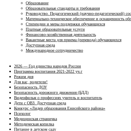
Образование
Образовательные стандарты и требования
Руководство. Педагогический (научно-педагогический) со
Материально-техническое обеспечение и оснащенность обр
Стипендии и меры поддержки обучающихся
Платные образовательные услуги
Финансово-хозяйственная деятельность
Вакантные места для приема (перевода) обучающихся
Доступная среда
Международное сотрудничество
2026 — Год единства народов России
Программа воспитания 2021-2022 уч.г
Режим дня
Для вас, родители!
Безопасность ДОУ
Безопасность дорожного движения (БДД)
Видеофильм о профессиях учитель и воспитатель
Дети с ОВЗ. Доступная среда
Конкурс «Лидер образования Енисейского района»
Психолог
Медицинская страничка
Методическая копилка
Питание в детском саду