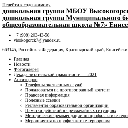
Перейти к содержимому
дошкольная группа МБОУ Высокогор
дошкольная группа Муниципального бю
общеобразовательная школа №7» Енисе
+7 (908) 203-43-58
visokogorck7@yandex.ru
663145, Российская Федерация, Красноярский край, Енисейский
Главная
Новости
Фотогалерея
Декада читательской грамотности — 2021
Антитеррор
Телефоны экстренных служб
Пожаловаться на противоправный контент
Правовая информация
Полезные ссылки
Регламенты образовательной организации
Памятки действий в чрезвычайных ситуациях
Методические рекомендации по профилактике терр
Мероприятия по профилактике терроризма