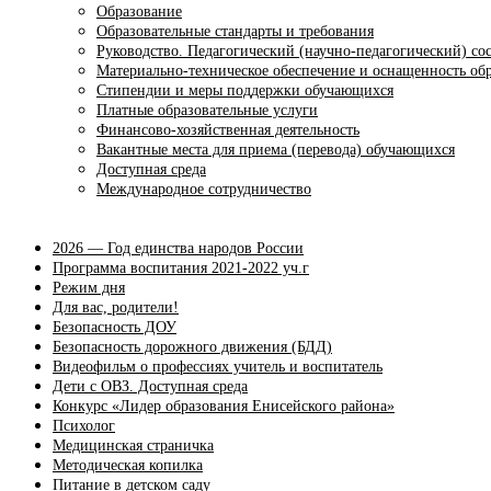
Образование
Образовательные стандарты и требования
Руководство. Педагогический (научно-педагогический) со
Материально-техническое обеспечение и оснащенность обр
Стипендии и меры поддержки обучающихся
Платные образовательные услуги
Финансово-хозяйственная деятельность
Вакантные места для приема (перевода) обучающихся
Доступная среда
Международное сотрудничество
2026 — Год единства народов России
Программа воспитания 2021-2022 уч.г
Режим дня
Для вас, родители!
Безопасность ДОУ
Безопасность дорожного движения (БДД)
Видеофильм о профессиях учитель и воспитатель
Дети с ОВЗ. Доступная среда
Конкурс «Лидер образования Енисейского района»
Психолог
Медицинская страничка
Методическая копилка
Питание в детском саду