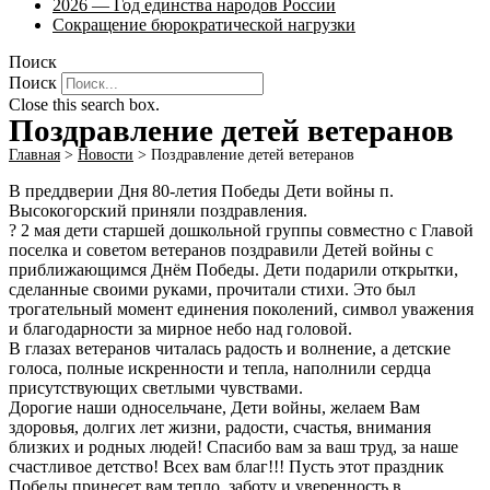
2026 — Год единства народов России
Сокращение бюрократической нагрузки
Поиск
Поиск
Close this search box.
Поздравление детей ветеранов
Главная
>
Новости
>
Поздравление детей ветеранов
В преддверии Дня 80-летия Победы Дети войны п.
Высокогорский приняли поздравления.
? 2 мая дети старшей дошкольной группы совместно с Главой
поселка и советом ветеранов поздравили Детей войны с
приближающимся Днём Победы. Дети подарили открытки,
сделанные своими руками, прочитали стихи. Это был
трогательный момент единения поколений, символ уважения
и благодарности за мирное небо над головой.
В глазах ветеранов читалась радость и волнение, а детские
голоса, полные искренности и тепла, наполнили сердца
присутствующих светлыми чувствами.
Дорогие наши односельчане, Дети войны, желаем Вам
здоровья, долгих лет жизни, радости, счастья, внимания
близких и родных людей! Спасибо вам за ваш труд, за наше
счастливое детство! Всех вам благ!!! Пусть этот праздник
Победы принесет вам тепло, заботу и уверенность в