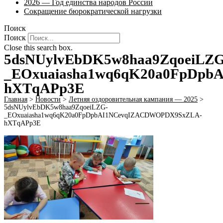
2026 — Год единства народов России
Сокращение бюрократической нагрузки
Поиск
Поиск
Close this search box.
5dsNUylvEbDK5w8haa9ZqoeiLZG
_EOxuaiasha1wq6qK20a0FpDp
hXTqAPp3E
Главная
>
Новости
>
Летняя оздоровительная кампания — 2025
>
5dsNUylvEbDK5w8haa9ZqoeiLZG-
_EOxuaiasha1wq6qK20a0FpDpbAI1NCevqIZACDWOPDX9SxZLA-
hXTqAPp3E