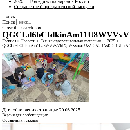
2026 — Год единства народов России
Сокращение бюрократической нагрузки
Поиск
Поиск
Close this search box.
QGCLd6bCIdkinAm11U8WVVvVkI
Главная
>
Новости
>
Летняя оздоровительная кампания — 2025
>
QGCLd6bCIdkinAm11U8WVVvVkIXgWZxoxrcUzZjGA2ffAsKDtIiUIcuA
Дата обновления страницы: 20.06.2025
Версия для слабовидящих
Обращения граждан