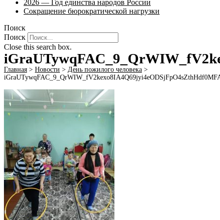
2026 — Год единства народов России
Сокращение бюрократической нагрузки
Поиск
Поиск
Close this search box.
iGraUTywqFAC_9_QrWIW_fV2ke
Главная
>
Новости
>
День пожилого человека
>
iGraUTywqFAC_9_QrWIW_fV2kexo8IA4Q69jyi4eODSjFpO4sZthHdf0MF