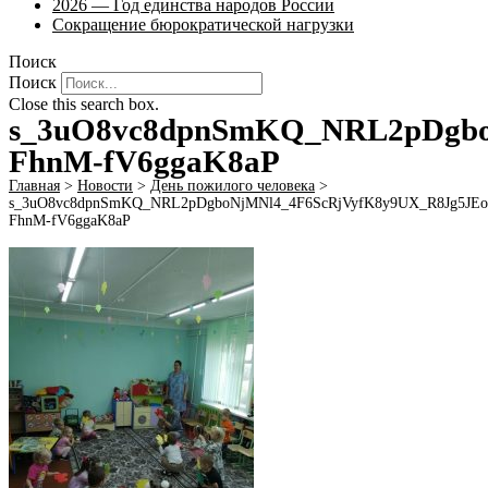
2026 — Год единства народов России
Сокращение бюрократической нагрузки
Поиск
Поиск
Close this search box.
s_3uO8vc8dpnSmKQ_NRL2pDgb
FhnM-fV6ggaK8aP
Главная
>
Новости
>
День пожилого человека
>
s_3uO8vc8dpnSmKQ_NRL2pDgboNjMNl4_4F6ScRjVyfK8y9UX_R8Jg5J
FhnM-fV6ggaK8aP