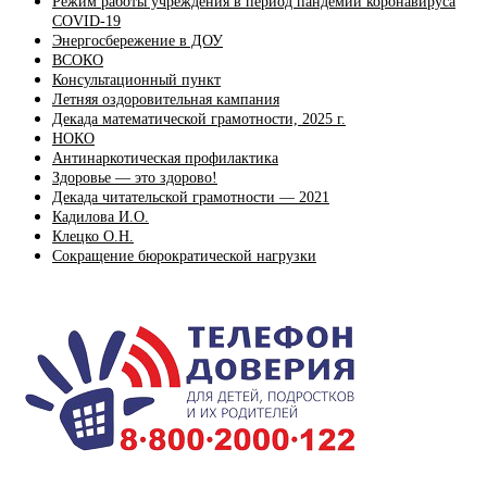
Режим работы учреждения в период пандемии коронавируса
COVID-19
Энергосбережение в ДОУ
ВСОКО
Консультационный пункт
Летняя оздоровительная кампания
Декада математической грамотности, 2025 г.
НОКО
Антинаркотическая профилактика
Здоровье — это здорово!
Декада читательской грамотности — 2021
Кадилова И.О.
Клецко О.Н.
Сокращение бюрократической нагрузки