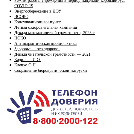
Режим работы учреждения в период пандемии коронавируса
COVID-19
Энергосбережение в ДОУ
ВСОКО
Консультационный пункт
Летняя оздоровительная кампания
Декада математической грамотности, 2025 г.
НОКО
Антинаркотическая профилактика
Здоровье — это здорово!
Декада читательской грамотности — 2021
Кадилова И.О.
Клецко О.Н.
Сокращение бюрократической нагрузки