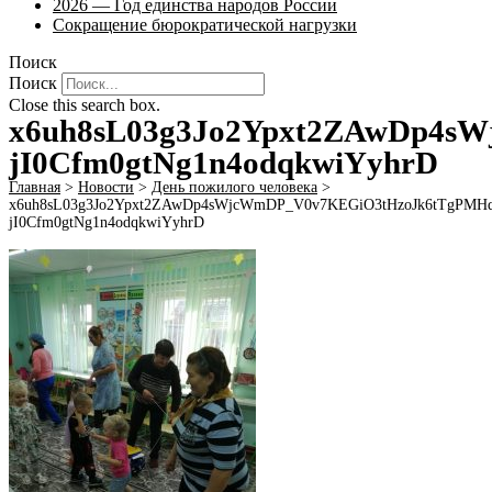
2026 — Год единства народов России
Сокращение бюрократической нагрузки
Поиск
Поиск
Close this search box.
x6uh8sL03g3Jo2Ypxt2ZAwDp4
jI0Cfm0gtNg1n4odqkwiYyhrD
Главная
>
Новости
>
День пожилого человека
>
x6uh8sL03g3Jo2Ypxt2ZAwDp4sWjcWmDP_V0v7KEGiO3tHzoJk6tTgPMH
jI0Cfm0gtNg1n4odqkwiYyhrD