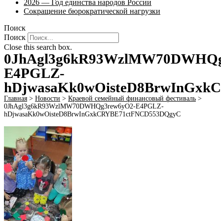
2026 — Год единства народов России
Сокращение бюрократической нагрузки
Поиск
Поиск
Close this search box.
0JhAgl3g6kR93WzlMW70DWHQg
E4PGLZ-
hDjwasaKk0wOisteD8BrwInGxk
Главная
>
Новости
>
Краевой семейный финансовый фестиваль
>
0JhAgl3g6kR93WzlMW70DWHQg3rew6yO2-E4PGLZ-
hDjwasaKk0wOisteD8BrwInGxkCRYBE71ctFNCD553DQgyC