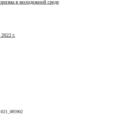
оризма в молодежной среде
2022 г.
021_085902