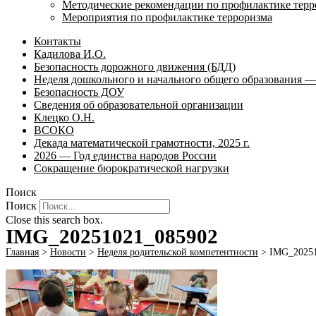
Методические рекомендации по профилактике терр
Мероприятия по профилактике терроризма
Контакты
Кадилова И.О.
Безопасность дорожного движения (БДД)
Неделя дошкольного и начального общего образования — 
Безопасность ДОУ
Сведения об образовательной организации
Клецко О.Н.
ВСОКО
Декада математической грамотности, 2025 г.
2026 — Год единства народов России
Сокращение бюрократической нагрузки
Поиск
Поиск
Close this search box.
IMG_20251021_085902
Главная
>
Новости
>
Неделя родительской компетентности
>
IMG_20251