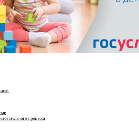
ацией
став
азовательного процесса