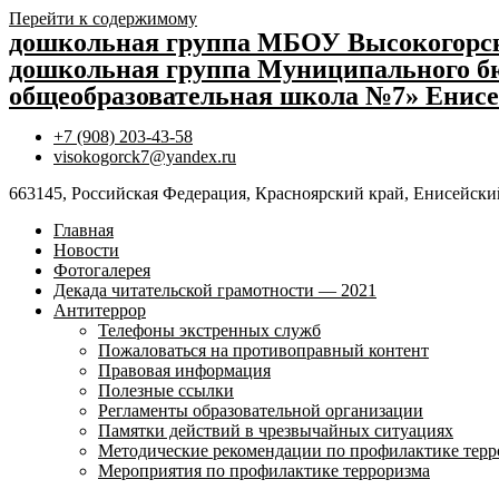
Перейти к содержимому
дошкольная группа МБОУ Высокогор
дошкольная группа Муниципального бю
общеобразовательная школа №7» Енисе
+7 (908) 203-43-58
visokogorck7@yandex.ru
663145, Российская Федерация, Красноярский край, Енисейский
Главная
Новости
Фотогалерея
Декада читательской грамотности — 2021
Антитеррор
Телефоны экстренных служб
Пожаловаться на противоправный контент
Правовая информация
Полезные ссылки
Регламенты образовательной организации
Памятки действий в чрезвычайных ситуациях
Методические рекомендации по профилактике терр
Мероприятия по профилактике терроризма