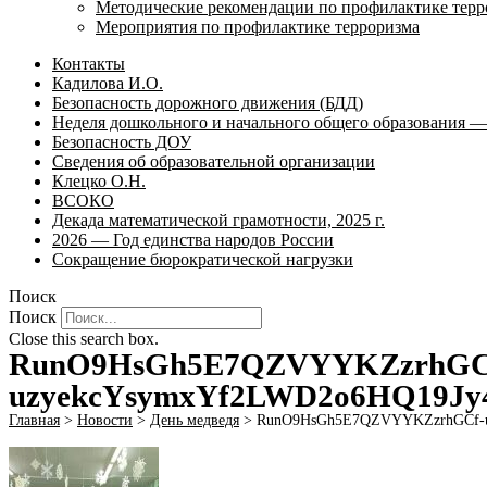
Методические рекомендации по профилактике терр
Мероприятия по профилактике терроризма
Контакты
Кадилова И.О.
Безопасность дорожного движения (БДД)
Неделя дошкольного и начального общего образования — 
Безопасность ДОУ
Сведения об образовательной организации
Клецко О.Н.
ВСОКО
Декада математической грамотности, 2025 г.
2026 — Год единства народов России
Сокращение бюрократической нагрузки
Поиск
Поиск
Close this search box.
RunO9HsGh5E7QZVYYKZzrhGC
uzyekcYsymxYf2LWD2o6HQ19Jy
Главная
>
Новости
>
День медведя
>
RunO9HsGh5E7QZVYYKZzrhGCf-u