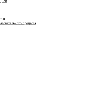
ацией
став
азовательного процесса