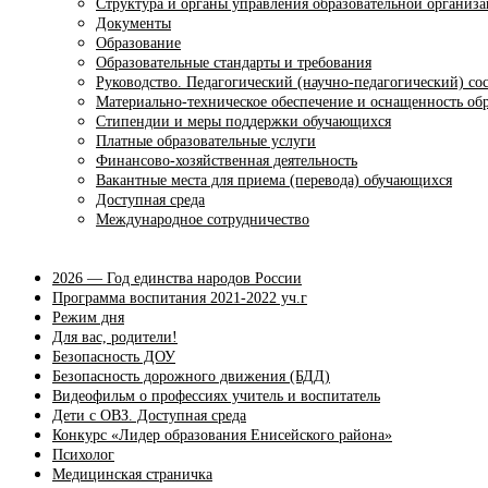
Структура и органы управления образовательной организ
Документы
Образование
Образовательные стандарты и требования
Руководство. Педагогический (научно-педагогический) со
Материально-техническое обеспечение и оснащенность обр
Стипендии и меры поддержки обучающихся
Платные образовательные услуги
Финансово-хозяйственная деятельность
Вакантные места для приема (перевода) обучающихся
Доступная среда
Международное сотрудничество
2026 — Год единства народов России
Программа воспитания 2021-2022 уч.г
Режим дня
Для вас, родители!
Безопасность ДОУ
Безопасность дорожного движения (БДД)
Видеофильм о профессиях учитель и воспитатель
Дети с ОВЗ. Доступная среда
Конкурс «Лидер образования Енисейского района»
Психолог
Медицинская страничка