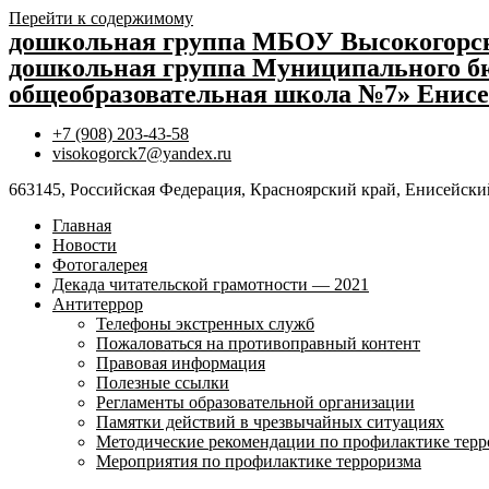
Перейти к содержимому
дошкольная группа МБОУ Высокогор
дошкольная группа Муниципального бю
общеобразовательная школа №7» Енисе
+7 (908) 203-43-58
visokogorck7@yandex.ru
663145, Российская Федерация, Красноярский край, Енисейский
Главная
Новости
Фотогалерея
Декада читательской грамотности — 2021
Антитеррор
Телефоны экстренных служб
Пожаловаться на противоправный контент
Правовая информация
Полезные ссылки
Регламенты образовательной организации
Памятки действий в чрезвычайных ситуациях
Методические рекомендации по профилактике терр
Мероприятия по профилактике терроризма