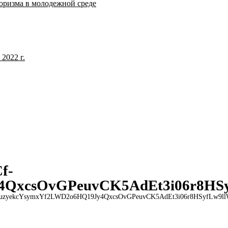
оризма в молодежной среде
2022 г.
f-
4QxcsOvGPeuvCK5AdEt3i06r8HS
zyekcYsymxYf2LWD2o6HQ19Jy4QxcsOvGPeuvCK5AdEt3i06r8HSyfLw9l