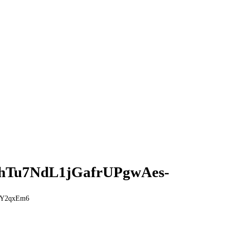
Tu7NdL1jGafrUPgwAes-
2Y2qxEm6