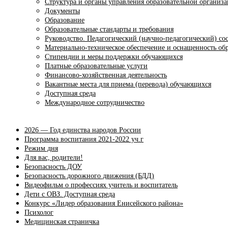
Структура и органы управления образовательной организ
Документы
Образование
Образовательные стандарты и требования
Руководство. Педагогический (научно-педагогический) со
Материально-техническое обеспечение и оснащенность обр
Стипендии и меры поддержки обучающихся
Платные образовательные услуги
Финансово-хозяйственная деятельность
Вакантные места для приема (перевода) обучающихся
Доступная среда
Международное сотрудничество
2026 — Год единства народов России
Программа воспитания 2021-2022 уч.г
Режим дня
Для вас, родители!
Безопасность ДОУ
Безопасность дорожного движения (БДД)
Видеофильм о профессиях учитель и воспитатель
Дети с ОВЗ. Доступная среда
Конкурс «Лидер образования Енисейского района»
Психолог
Медицинская страничка