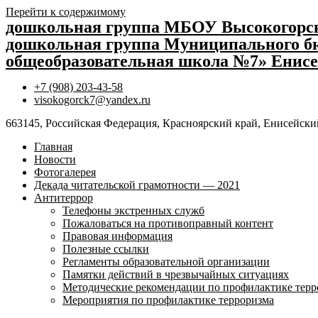
Перейти к содержимому
дошкольная группа МБОУ Высокогор
дошкольная группа Муниципального бю
общеобразовательная школа №7» Енисе
+7 (908) 203-43-58
visokogorck7@yandex.ru
663145, Российская Федерация, Красноярский край, Енисейский
Главная
Новости
Фотогалерея
Декада читательской грамотности — 2021
Антитеррор
Телефоны экстренных служб
Пожаловаться на противоправный контент
Правовая информация
Полезные ссылки
Регламенты образовательной организации
Памятки действий в чрезвычайных ситуациях
Методические рекомендации по профилактике терр
Мероприятия по профилактике терроризма