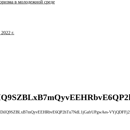
оризма в молодежной среде
2022 г.
IQ9SZBLxB7mQyvEEHRbvE6QP2h
HDiIQ9SZBLxB7mQyvEEHRbvE6QP2hTu7NdL1jGafrUPgwAes-VYjQDFFj