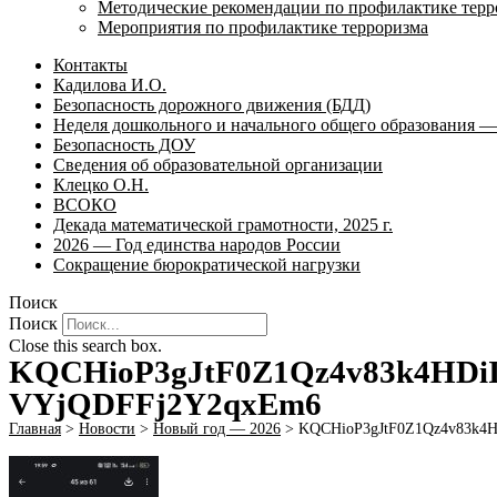
Методические рекомендации по профилактике терр
Мероприятия по профилактике терроризма
Контакты
Кадилова И.О.
Безопасность дорожного движения (БДД)
Неделя дошкольного и начального общего образования — 
Безопасность ДОУ
Сведения об образовательной организации
Клецко О.Н.
ВСОКО
Декада математической грамотности, 2025 г.
2026 — Год единства народов России
Сокращение бюрократической нагрузки
Поиск
Поиск
Close this search box.
KQCHioP3gJtF0Z1Qz4v83k4HDi
VYjQDFFj2Y2qxEm6
Главная
>
Новости
>
Новый год — 2026
>
KQCHioP3gJtF0Z1Qz4v83k4