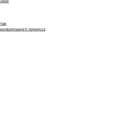
ацией
став
азовательного процесса