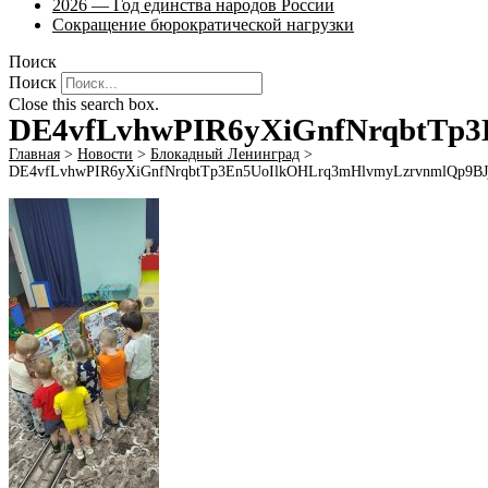
2026 — Год единства народов России
Сокращение бюрократической нагрузки
Поиск
Поиск
Close this search box.
DE4vfLvhwPIR6yXiGnfNrqbtT
Главная
>
Новости
>
Блокадный Ленинград
>
DE4vfLvhwPIR6yXiGnfNrqbtTp3En5UoIlkOHLrq3mHlvmyLzrvnmlQp9