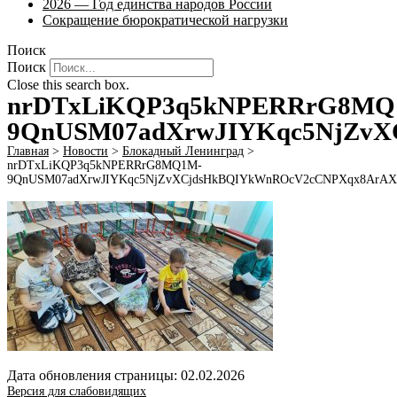
2026 — Год единства народов России
Сокращение бюрократической нагрузки
Поиск
Поиск
Close this search box.
nrDTxLiKQP3q5kNPERRrG8MQ
9QnUSM07adXrwJIYKqc5NjZvX
Главная
>
Новости
>
Блокадный Ленинград
>
nrDTxLiKQP3q5kNPERRrG8MQ1M-
9QnUSM07adXrwJIYKqc5NjZvXCjdsHkBQIYkWnROcV2cCNPXqx8ArAX
Дата обновления страницы: 02.02.2026
Версия для слабовидящих