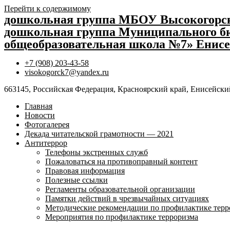
Перейти к содержимому
дошкольная группа МБОУ Высокогор
дошкольная группа Муниципального бю
общеобразовательная школа №7» Енисе
+7 (908) 203-43-58
visokogorck7@yandex.ru
663145, Российская Федерация, Красноярский край, Енисейский
Главная
Новости
Фотогалерея
Декада читательской грамотности — 2021
Антитеррор
Телефоны экстренных служб
Пожаловаться на противоправный контент
Правовая информация
Полезные ссылки
Регламенты образовательной организации
Памятки действий в чрезвычайных ситуациях
Методические рекомендации по профилактике терр
Мероприятия по профилактике терроризма