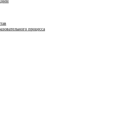
ацией
став
азовательного процесса