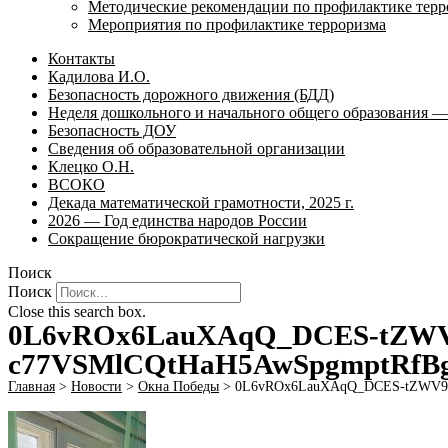
Методические рекомендации по профилактике терр
Мероприятия по профилактике терроризма
Контакты
Кадилова И.О.
Безопасность дорожного движения (БДД)
Неделя дошкольного и начального общего образования — 
Безопасность ДОУ
Сведения об образовательной организации
Клецко О.Н.
ВСОКО
Декада математической грамотности, 2025 г.
2026 — Год единства народов России
Сокращение бюрократической нагрузки
Поиск
Поиск
Close this search box.
0L6vROx6LauXAqQ_DCES-tZWV
c77VSMlCQtHaH5AwSpgmptRfB
Главная
>
Новости
>
Окна Победы
>
0L6vROx6LauXAqQ_DCES-tZWV9l