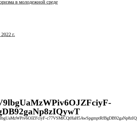
оризма в молодежной среде
2022 г.
9lbgUaMzWPiv6OJZFciyF-
gDB92gaNp8zIQywT
bgUaMzWPiv6OJZFciyF-c77VSMlCQtHaH5AwSpgmptRfBgDB92gaNp8zI