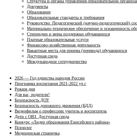
Структура и органы управления образовательной организ
Документы
Образование
Образовательные стандарты и требования
Руководство. Педагогический (научно-педагогический) со
Материально-техническое обеспечение и оснащенность обр
Стипендии и меры поддержки обучающихся
Платные образовательные услуги
Финансово-хозяйственная деятельность
Вакантные места для приема (перевода) обучающихся
Доступная среда
Международное сотрудничество
2026 — Год единства народов России
Программа воспитания 2021-2022 уч.г
Режим дня
Для вас, родители!
Безопасность ДОУ
Безопасность дорожного движения (БДД)
Видеофильм о профессиях учитель и воспитатель
Дети с ОВЗ. Доступная среда
Конкурс «Лидер образования Енисейского района»
Психолог
Медицинская страничка