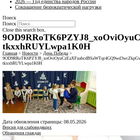
2026 — Год единства народов России
Сокращение бюрократической нагрузки
Поиск
Поиск
Close this search box.
9OD9RRoTK6PZYJ8_xoOviOyuC
tkxxhRUYLwpa1K0H
Главная
>
Новости
>
День Победы
>
9OD9RRoTK6PZYJ8_xoOviOyuCzEaXFuabcdBSaWTqr4GQ9wd3wcZkpGv
tkxxhRUYLwpa1K0H
Дата обновления страницы: 08.05.2026
Версия для слабовидящих
Обращения граждан