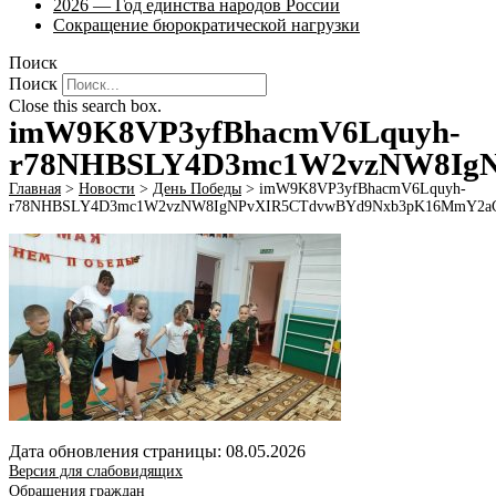
2026 — Год единства народов России
Сокращение бюрократической нагрузки
Поиск
Поиск
Close this search box.
imW9K8VP3yfBhacmV6Lquyh-
r78NHBSLY4D3mc1W2vzNW8IgN
Главная
>
Новости
>
День Победы
>
imW9K8VP3yfBhacmV6Lquyh-
r78NHBSLY4D3mc1W2vzNW8IgNPvXIR5CTdvwBYd9Nxb3pK16MmY2aCv
Дата обновления страницы: 08.05.2026
Версия для слабовидящих
Обращения граждан