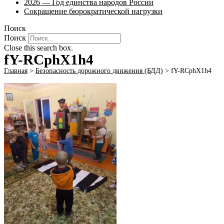
2026 — Год единства народов России
Сокращение бюрократической нагрузки
Поиск
Поиск
Close this search box.
fY-RCphX1h4
Главная
>
Безопасность дорожного движения (БДД)
>
fY-RCphX1h4