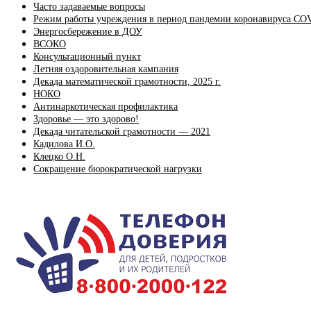
Часто задаваемые вопросы
Режим работы учреждения в период пандемии коронавируса CO
Энергосбережение в ДОУ
ВСОКО
Консультационный пункт
Летняя оздоровительная кампания
Декада математической грамотности, 2025 г.
НОКО
Антинаркотическая профилактика
Здоровье — это здорово!
Декада читательской грамотности — 2021
Кадилова И.О.
Клецко О.Н.
Сокращение бюрократической нагрузки