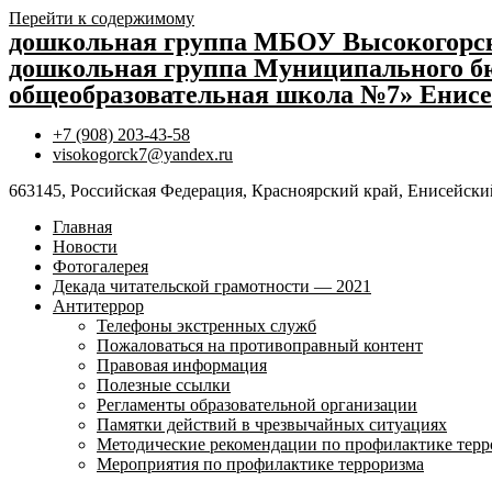
Перейти к содержимому
дошкольная группа МБОУ Высокогор
дошкольная группа Муниципального бю
общеобразовательная школа №7» Енисе
+7 (908) 203-43-58
visokogorck7@yandex.ru
663145, Российская Федерация, Красноярский край, Енисейский
Главная
Новости
Фотогалерея
Декада читательской грамотности — 2021
Антитеррор
Телефоны экстренных служб
Пожаловаться на противоправный контент
Правовая информация
Полезные ссылки
Регламенты образовательной организации
Памятки действий в чрезвычайных ситуациях
Методические рекомендации по профилактике терр
Мероприятия по профилактике терроризма