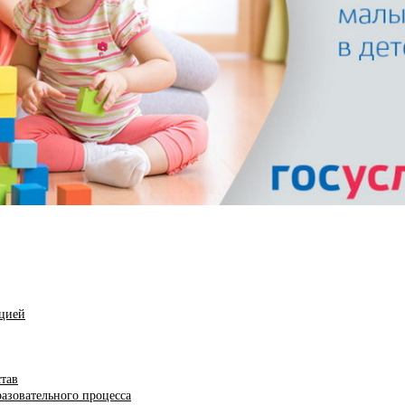
ацией
став
азовательного процесса